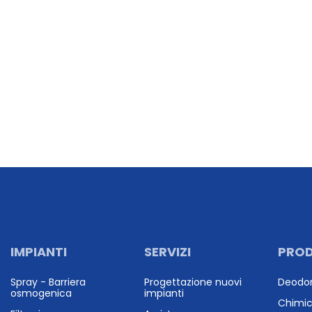
IMPIANTI
SERVIZI
PROD
Spray - Barriera
Progettazione nuovi
Deodor
osmogenica
impianti
Chimic