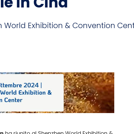
e in Cina
 World Exhibition & Convention Cent
en
ha riunito al Shenzhen World Exhibition &