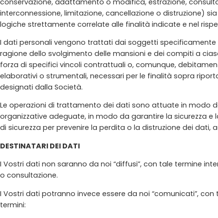
conservazione, adattamento o modifica, estrazione, consultaz
interconnessione, limitazione, cancellazione o distruzione) sia
logiche strettamente correlate alle finalità indicate e nel risp
I dati personali vengono trattati dai soggetti specificamente 
ragione dello svolgimento delle mansioni e dei compiti a ciascu
forza di specifici vincoli contrattuali o, comunque, debitament
elaborativi o strumentali, necessari per le finalità sopra ripo
designati dalla Società.
Le operazioni di trattamento dei dati sono attuate in modo da g
organizzative adeguate, in modo da garantire la sicurezza e la
di sicurezza per prevenire la perdita o la distruzione dei dati, 
DESTINATARI DEI DATI
I Vostri dati non saranno da noi “diffusi”, con tale termine
o consultazione.
I Vostri dati potranno invece essere da noi “comunicati”, con 
termini: