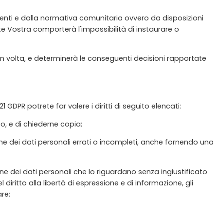
menti e dalla normativa comunitaria ovvero da disposizioni
te Vostra comporterà l'impossibilità di instaurare o
in volta, e determinerà le conseguenti decisioni rapportate
21 GDPR potrete far valere i diritti di seguito elencati:
to, e di chiederne copia;
razione dei dati personali errati o incompleti, anche fornendo una
azione dei dati personali che lo riguardano senza ingiustificato
l diritto alla libertà di espressione e di informazione, gli
are;