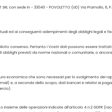
EST SRL con sede in - 33040 - POVOLETTO (UD) Via Pramollo, 6, P
attuali ed ai conseguenti adempimenti degli obblighi legali e f
splicito consenso. Pertanto i Vostri dati possono essere trattat
 obblighi previsti da norme nazionali o comunitarie, o ancora per
natura economica che sono necessari per lo svolgimento dei rapp
zo e-mail) e, a seconda dello scopo, dati bancari e relativi ai 
ercio).
o insieme delle operazioni indicate all’articolo 4 n.2 GDPR (rac