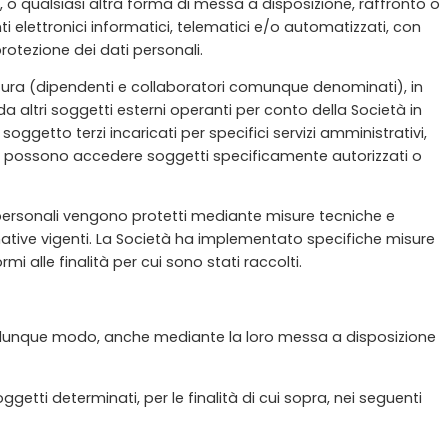
o qualsiasi altra forma di messa a disposizione, raffronto o
ti elettronici informatici, telematici e/o automatizzati, con
protezione dei dati personali.
ruttura (dipendenti e collaboratori comunque denominati), in
da altri soggetti esterni operanti per conto della Società in
ggetto terzi incaricati per specifici servizi amministrativi,
i cui possono accedere soggetti specificamente autorizzati o
ti personali vengono protetti mediante misure tecniche e
rmative vigenti. La Società ha implementato specifiche misure
i alle finalità per cui sono stati raccolti.
 qualunque modo, anche mediante la loro messa a disposizione
etti determinati, per le finalità di cui sopra, nei seguenti