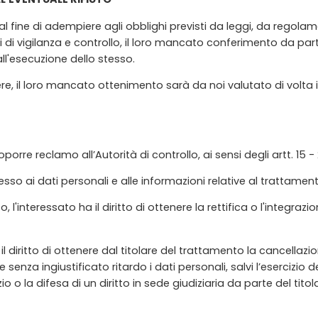
l fine di adempiere agli obblighi previsti da leggi, da regola
i di vigilanza e controllo, il loro mancato conferimento da par
 all'esecuzione dello stesso.
e, il loro mancato ottenimento sarà da noi valutato di volta 
oporre reclamo all’Autorità di controllo, ai sensi degli artt. 15 - 
ccesso ai dati personali e alle informazioni relative al trattamen
to, l'interessato ha il diritto di ottenere la rettifica o l'integ
 ha il diritto di ottenere dal titolare del trattamento la cancell
 senza ingiustificato ritardo i dati personali, salvi l’esercizio de
o la difesa di un diritto in sede giudiziaria da parte del titol