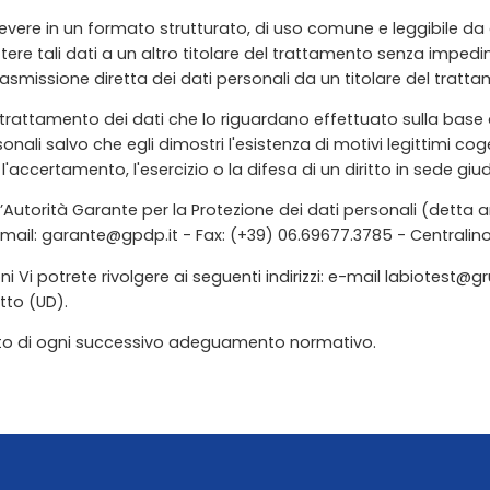
 di ricevere in un formato strutturato, di uso comune e leggibile
ttere tali dati a un altro titolare del trattamento senza impedime
a trasmissione diretta dei dati personali da un titolare del tratt
al trattamento dei dati che lo riguardano effettuato sulla base de
sonali salvo che egli dimostri l'esistenza di motivi legittimi 
r l'accertamento, l'esercizio o la difesa di un diritto in sede giud
all’Autorità Garante per la Protezione dei dati personali (detta 
mail: garante@gpdp.it - Fax: (+39) 06.69677.3785 - Centralino 
oni Vi potrete rivolgere ai seguenti indirizzi: e-mail labiotest@
tto (UD).
guito di ogni successivo adeguamento normativo.