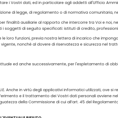
tare i Vostri dati, ed in particolare agli addetti all'Ufficio Amm
ione di legge, di regolamento o di normativa comunitaria, nei l
 finalità ausiliarie al rapporto che intercorre tra Voi e noi, ne
i soggetti di seguito specificati: istituti di credito, professioni
 le loro funzioni, previa nostra lettera di incarico che imponga l
igente, nonché al dovere di riservatezza e sicurezza nel tratt
rattuale ed anche successivamente, per l'espletamento di obbli
.E. Anche in virtù degli applicativi informatici utilizzati, ove si
sferimento e il trattamento dei Vostri dati personali avviene nel
guatezza della Commissione di cui all’art. 45 del Regolamento 
L'EVENTUALE RIFIUTO