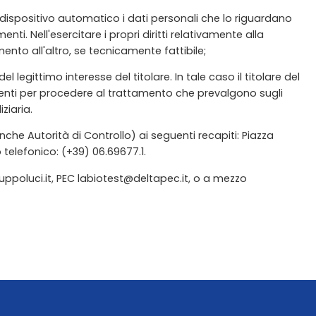
 da dispositivo automatico i dati personali che lo riguardano
nti. Nell'esercitare i propri diritti relativamente alla
amento all'altro, se tecnicamente fattibile;
l legittimo interesse del titolare. In tale caso il titolare del
cogenti per procedere al trattamento che prevalgono sugli
iziaria.
anche Autorità di Controllo) ai seguenti recapiti: Piazza
telefonico: (+39) 06.69677.1.
gruppoluci.it, PEC labiotest@deltapec.it, o a mezzo