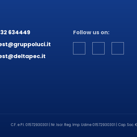
432 634449
Follow us on:
est@gruppoluci.it
est@deltapec.it
C.F. e P.I. 01572930301 | Nr. Iscr. Reg. Imp. Udine 01572930301 | Cap. Soc. €