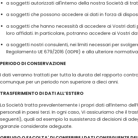
a soggetti autorizzati all'interno della nostra Società di trat
a soggetti che possono accedere ai dati in forza di disposiz
a soggetti che hanno necessità di accedere ai Vostri dati per
loro affidati. In particolare, potranno accedere ai Vostri dati 
a soggetti nostri consulenti, nei limiti necessari per svolgere
Regolamento UE 679/2016 (GDPR) e alla ulteriore normativa v
PERIODO DI CONSERVAZIONE
I dati verranno trattati per tutta la durata del rapporto cont
comunque per un periodo non superiore a dieci anni.
TRASFERIMENTO DI DATI ALL’ESTERO
La Società tratta prevalentemente i propri dati all’interno dell’U
personali in paesi terzi. In ogni caso, Vi assicuriamo che il tra
seguenti), quali ad esempio la sussistenza di decisioni di ade
garanzie considerate adeguate.
OBBLIGO O FACOLTA' DI CONFERIRE I DATI CONSEGUENZE DEL