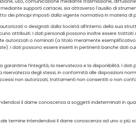
ione, uso, comunicazione mediante trasmissione, diffusione, 
 mediante supporti cartacei, sia attraverso l'ausilio di strumen
etto dei principi imposti dalla vigente normativa in materia di 
autorizzati o designati dalla Società all’interno della sua st
no attribuiti. I dati personali possono inoltre essere trattati 
e autorizzati o nominati (a titolo meramente esemplificativo so
rtate). I dati possono essere inseriti in pertinenti banche dat
arantirne l’integrità, la riservatezza e la disponibilità. I da
 riservatezza degli stessi, in conformità alle disposizioni no
accessi non autorizzati, trattamenti non consentiti o non conform
 intendendosi il darne conoscenza a soggetti indeterminati in
tale termine intendendosi il darne conoscenza ad uno o più sogg